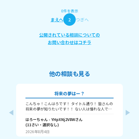
0件を表示
まえへ
2
つぎへ
公開されている相談についての
お問い合わせはコチラ
他の相談も見る
将来の夢はー？
こんちゃ！こんはろです！ タイトル通り！ 皆さんの
質問するね! み
将来の夢が知りたいです！！ ない人は憧れな人でも
の？ むむの学校は2番まで！ ⚠️歌詞とか
いいし、優しくなりたい！的な感じでも良き！ ちな
私は声優です！ 皆さん教えてねー！タメ口でオッケ
はろーちゃん
- YHpXNj2V8W
さん
ーです！
(
11
さい・
選択なし
)
む
2026年8月4日
20