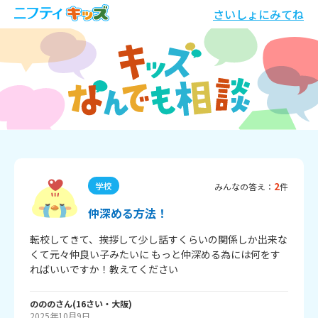
さいしょにみてね
2
学校
みんなの答え：
件
仲深める方法！
転校してきて、挨拶して少し話すくらいの関係しか出来な
くて元々仲良い子みたいに もっと仲深める為には何をす
ればいいですか！教えてください
ののの
さん
(
16
さい・
大阪
)
2025年10月9日