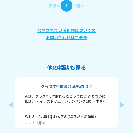
まえへ
1
つぎへ
公開されている相談についての
お問い合わせはコチラ
他の相談も見る
クラスで1位取れるものは？
皆は、クラスで1位取れることってある？ ちなみに
み
私は、 ・イラストが上手いランキング1位 ・本を読
むランキング1位（一番たくさん読む） ・アニメ詳
ふぃ
しいランキング1位 こんな感じ。 皆はどんなランキ
🤍
ングで1位取れる？ 書いてくれたら嬉しいです！ じ
バナナ
- 4cU51Qtfzw
さん
(
13
さい・
北海道
)
(
13
ゃね。
2026年7月9日
20