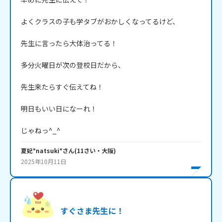
よくクラスの子も学タブがおかしくなってるけど、

先生に言ったら大体治ってる！

多分火曜日が次の登校日だから、

先生来たらすぐ伝えてね！

明日もいい日になーれ！

じゃねっ^_^
夏妃*natsuki*
さん
(
11
さい・
大阪
)
2025年10月11日
すぐさま先生に！