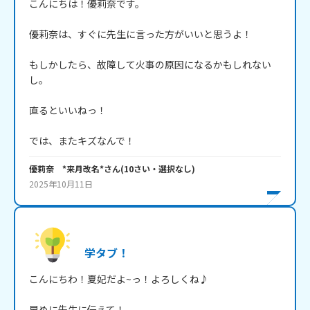
こんにちは！優莉奈です。

優莉奈は、すぐに先生に言った方がいいと思うよ！

もしかしたら、故障して火事の原因になるかもしれない
し。

直るといいねっ！

では、またキズなんで！
優莉奈 *来月改名*
さん
(
10
さい・
選択なし
)
2025年10月11日
学タブ！
こんにちわ！夏妃だよ~っ！よろしくね♪

早めに先生に伝えて！
