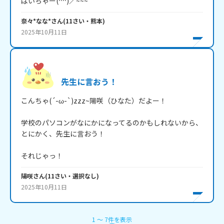
ばいちゃー(^^)／~~~
奈々*なな*
さん
(
11
さい・
熊本
)
2025年10月11日
先生に言おう！
こんちゃ(´-ω-`)zzz~陽咲（ひなた）だよー！

学校のパソコンがなにかになってるのかもしれないから、
とにかく、先生に言おう！

それじゃっ！
陽咲
さん
(
11
さい・
選択なし
)
2025年10月11日
1
〜
7
件
を表示