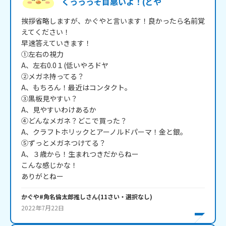
くっっっそ目悪いよ！(どや
挨拶省略しますが、かぐやと言います！良かったら名前覚
えてください！

早速答えていきます！

①左右の視力 

A、左右0.0１(低いやろドヤ

②メガネ持ってる？ 

A、もちろん！最近はコンタクト。

③黒板見やすい？ 

A、見やすいわけあるか

④どんなメガネ？どこで買った？ 

A、クラフトホリックとアーノルドパーマ！金と銀。

⑤ずっとメガネつけてる？ 

A、３歳から！生まれつきだからねー

こんな感じかな！

ありがとねー
かぐや#角名倫太郎推し
さん
(
11
さい・
選択なし
)
2022年7月22日