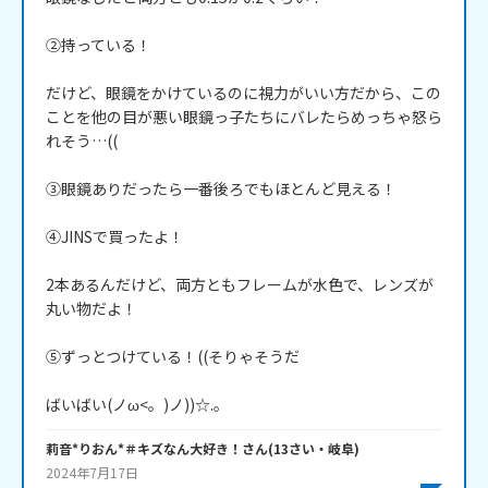
②持っている！

だけど、眼鏡をかけているのに視力がいい方だから、この
ことを他の目が悪い眼鏡っ子たちにバレたらめっちゃ怒ら
れそう…((

③眼鏡ありだったら一番後ろでもほとんど見える！

④JINSで買ったよ！

2本あるんだけど、両方ともフレームが水色で、レンズが
丸い物だよ！

⑤ずっとつけている！((そりゃそうだ

ばいばい(ノω<。)ノ))☆.。
莉音*りおん*＃キズなん大好き！
さん
(
13
さい・
岐阜
)
2024年7月17日