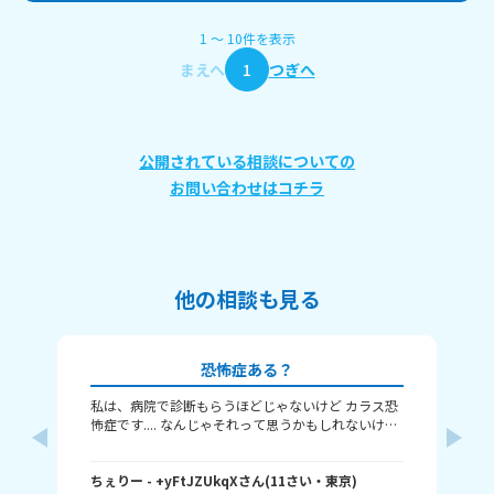
1
〜
10
件
を表示
まえへ
1
つぎへ
公開されている相談についての
お問い合わせはコチラ
他の相談も見る
恐怖症ある？
私は、病院で診断もらうほどじゃないけど カラス恐
よ
怖症です.... なんじゃそれって思うかもしれないけど
1
わたしはこの前カラスに頭を蹴られて、 そこからカ
っ
ラスの鳴き声を聞くだけでも怖いです。 みんなはど
い
い
んな恐怖症を持っていますか？
ちぇりー
- +yFtJZUkqX
さん
(
11
さい・
東京
)
す
(
12