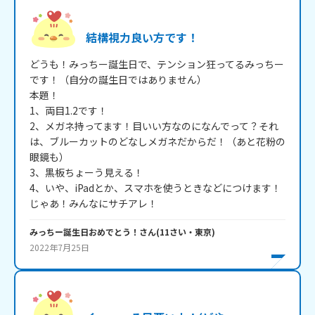
結構視力良い方です！
どうも！みっちー誕生日で、テンション狂ってるみっちー
です！（自分の誕生日ではありません）

本題！

1、両目1.2です！

2、メガネ持ってます！目いい方なのになんでって？それ
は、ブルーカットのどなしメガネだからだ！（あと花粉の
眼鏡も）

3、黒板ちょーう見える！

4、いや、iPadとか、スマホを使うときなどにつけます！

じゃあ！みんなにサチアレ！
みっちー誕生日おめでとう！
さん
(
11
さい・
東京
)
2022年7月25日