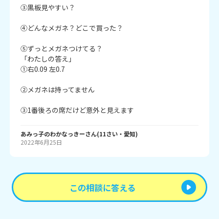
③黒板見やすい？

④どんなメガネ？どこで買った？

⑤ずっとメガネつけてる？

「わたしの答え」

①右0.09 左0.7

②メガネは持ってません

あみっ子のわかなっきー
さん
(
11
さい・
愛知
)
2022年6月25日
この相談に答える