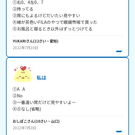
①右0、4左0、7

②持ってる

③席にもよるけどだいたい見やすい

④縁が茶色いFILAのやつで眼鏡市場で買った

⑤お風呂と寝るとき以外はずっとつけてる
YUKARI
さん
(
12
さい・
愛知
)
2022年7月10日
私は
①A   A

②No

③一番遠い席だけど見やすいよー

④⑤なし(省略)
おしぽこ
さん
(
10
さい・
山口
)
2022年7月3日