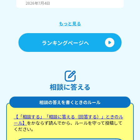
2026年7月4日
20
もっと見る
ランキングページへ
相談に答える
相談の答えを書くときのルール
【「相談する」「相談に答える（回答する）」ときのル
ール】
をかならず読んでから、ルールを守って投稿して
ください。