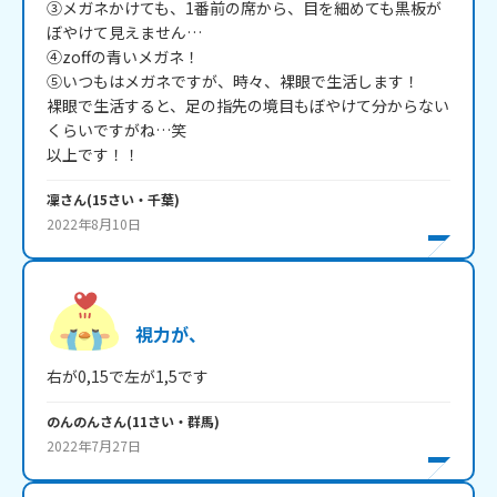
③メガネかけても、1番前の席から、目を細めても黒板が
ぼやけて見えません…

④zoffの青いメガネ！

⑤いつもはメガネですが、時々、裸眼で生活します！

裸眼で生活すると、足の指先の境目もぼやけて分からない
くらいですがね…笑

以上です！！
凜
さん
(
15
さい・
千葉
)
2022年8月10日
視力が、
右が0,15で左が1,5です
のんのん
さん
(
11
さい・
群馬
)
2022年7月27日