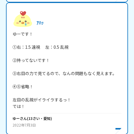
ｱﾊｯ
ゆーです！

①右：1.5 遠視　 左：0.5 乱視

②持ってないです！

③右目の力で見てるので、なんの問題もなく見えます。

④⑤省略！

左目の乱視がイライラするっ！

では！
ゆー
さん
(
13
さい・
愛知
)
2022年7月3日