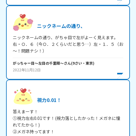
ニックネームの通り、
ニックネームの通り、がちゃ目で左がよーく見えます。

右・Ｏ．６（今Ｏ．２くらいだと思う…）左・１．５（お
がっちゃー目～左目の千里眼～
さん
(
9
さい・
東京
)
2022年11月12日
視力0.01！
答えまーす！

①視力左右0.01です！(視力落としたかった！メガネに憧
れてたから！)

②メガネ持ってます！
