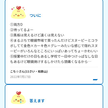
ついに
①両方D

②待ってるよー

③黒板は見えるけど遠くは見えない

④まるぶちで眼鏡市場で買ったんだけどスヌーピーとコラ
ボしてて金色×カーキ色×グレーみたいな感じで隠れスヌ
ーピーがいろんなところにいっぱいあってちょーかわいい

⑤授業中だけの日もあるし学校で一日中つけっぱなしな日
もあるけど眼鏡焼けするしかけたら頭痛くなるから…
こち☆
さん
(
11
さい・
和歌山
)
2022年7月17日
答えます