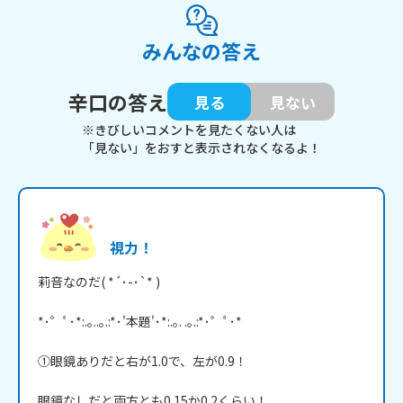
みんなの答え
辛口の答え
見る
見ない
※きびしいコメントを見たくない人は
「見ない」をおすと表示されなくなるよ！
視力！
莉音なのだ( *´･-･`* )

*･゜ﾟ･*:.｡..｡.:*･'本題'･*:.｡. .｡.:*･゜ﾟ･*

①眼鏡ありだと右が1.0で、左が0.9！

眼鏡なしだと両方とも0.15か0.2くらい！
