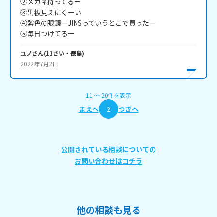
②メガネ持ってるー

③黒板見えにくーい

④紫色の眼鏡ーJINSっていうとこで買ったー

⑤毎日つけてるー
ユノ
さん
(
11
さい・
徳島
)
2022年7月2日
11
〜
20
件
を表示
まえへ
2
つぎへ
公開されている相談についての
お問い合わせはコチラ
他の相談も見る