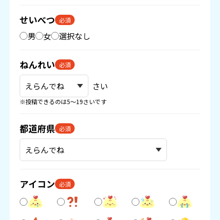
せいべつ
必須
男
女
選択なし
ねんれい
必須
さい
※投稿できるのは5〜19さいです
都道府県
必須
アイコン
必須