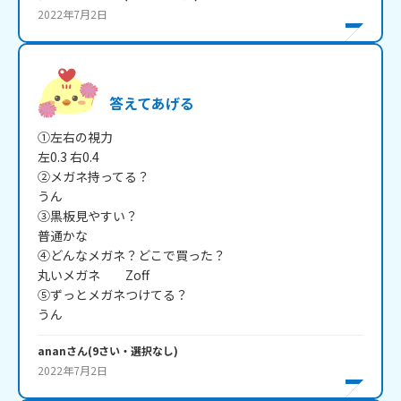
2022年7月2日
答えてあげる
①左右の視力 

左0.3 右0.4

②メガネ持ってる？ 

うん

③黒板見やすい？ 

普通かな

④どんなメガネ？どこで買った？ 

丸いメガネ　　Zoff

⑤ずっとメガネつけてる？

うん
anan
さん
(
9
さい・
選択なし
)
2022年7月2日