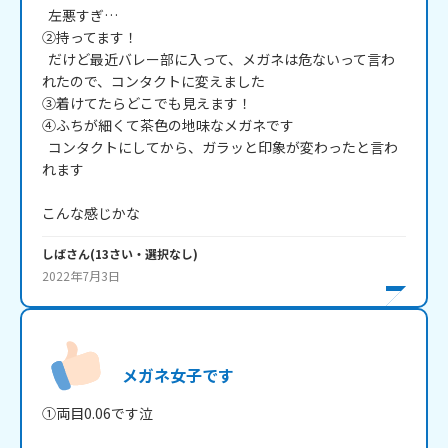
  左悪すぎ…

②持ってます！

  だけど最近バレー部に入って、メガネは危ないって言わ
れたので、コンタクトに変えました

③着けてたらどこでも見えます！

④ふちが細くて茶色の地味なメガネです

  コンタクトにしてから、ガラッと印象が変わったと言わ
れます

こんな感じかな
しば
さん
(
13
さい・
選択なし
)
2022年7月3日
メガネ女子です
①両目0.06です泣
