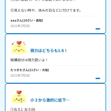
⑤見えない時や、休みの日などに付けてます。
aaa
さん
(
10
さい・
高知
)
2022年7月3日
視力はどちらも1.6！
結構自分は視力良いよ！
たつきち
さん
(
11
さい・
大阪
)
2022年7月3日
小３から激的に低下…
①右 0.1  左 0.06
