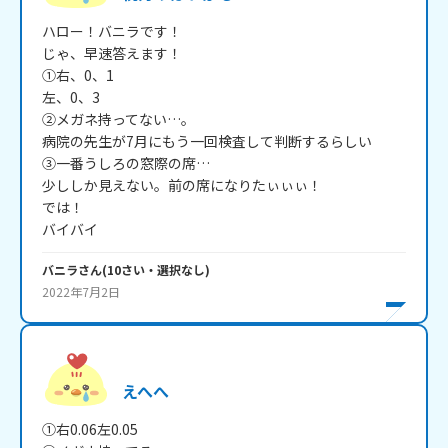
ハロー！バニラです！

じゃ、早速答えます！

①右、0、1

左、0、3

②メガネ持ってない…。

病院の先生が7月にもう一回検査して判断するらしい

③一番うしろの窓際の席…

少ししか見えない。前の席になりたぃぃぃ！

では！

バイバイ
バニラ
さん
(
10
さい・
選択なし
)
2022年7月2日
えへへ
①右0.06左0.05
