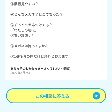
③黒板見やすい？

④どんなメガネ？どこで買った？

⑤ずっとメガネつけてる？

「わたしの答え」

①右0.09 左0.7

②メガネは持ってません

あみっ子のわかなっきー
さん
(
11
さい・
愛知
)
2022年6月25日
この相談に答える