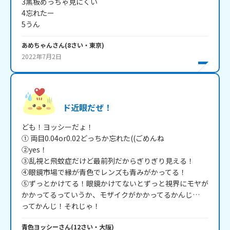
3黒板めっちゃ見にくい

4忘れたー

5うん
あめちゃん
さん
(
8
さい・
東京
)
2022年7月2日
ド近眼だぜ！
ども！ヨッシーだょ！

① 両目0.04or0.02どっちか忘れた((ごめんね

②yes！

③乱視と飛蚊症だけど最前列だからぎりぎり見える！

④眼鏡市場で縁が青色でレンズも青みがかってる！

⑤ずっとかけてる！眼鏡かけてないとずっと視界にモヤが
かかってるっていうか、モザイクがかかってるかんじ…

ってかんじ！それじゃ！
青色ヨッシー
さん
(
12
さい・
大阪
)