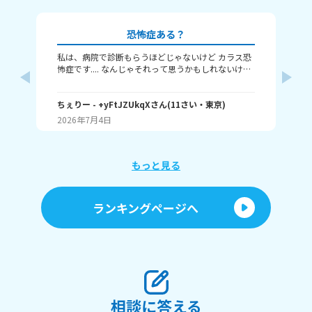
恐怖症ある？
私は、病院で診断もらうほどじゃないけど カラス恐
私
怖症です.... なんじゃそれって思うかもしれないけど
背
わたしはこの前カラスに頭を蹴られて、 そこからカ
セ
ラスの鳴き声を聞くだけでも怖いです。 みんなはど
い
んな恐怖症を持っていますか？
ちぇりー
- +yFtJZUkqX
さん
(
11
さい・
東京
)
さ
マ
た
2026年7月4日
20
い
ド
い
もっと見る
ランキングページへ
相談に答える