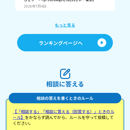
2026年7月4日
20
もっと見る
ランキングページへ
相談に答える
相談の答えを書くときのルール
【「相談する」「相談に答える（回答する）」ときのル
ール】
をかならず読んでから、ルールを守って投稿して
ください。