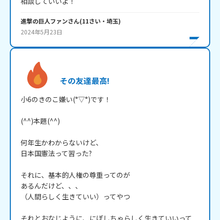
相談していいよ！
進撃の巨人ファン
さん
(
11
さい・
埼玉
)
2024年5月23日
その友達最高!
小6のきのこ嫌い(°▽°)です！

(^^)本題(^^)

何年生かわからないけど、

日本国憲法って習った?

それに、基本的人権の尊重ってのが

あるんだけど、、、

（人間らしく生きていい）ってやつ

それとおなじように、にぼしちゃらしく生きていいって