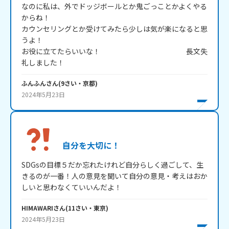
なのに私は、外でドッジボールとか鬼ごっことかよくやる
からね！

カウンセリングとか受けてみたら少しは気が楽になると思
うよ！

お役に立てたらいいな！　　　　　　　　　　　　長文失
礼しました！
ふんふん
さん
(
9
さい・
京都
)
2024年5月23日
自分を大切に！
SDGsの目標５だか忘れたけれど自分らしく過ごして、生
きるのが一番！人の意見を聞いて自分の意見・考えはおか
しいと思わなくていいんだよ！
HIMAWARI
さん
(
11
さい・
東京
)
2024年5月23日