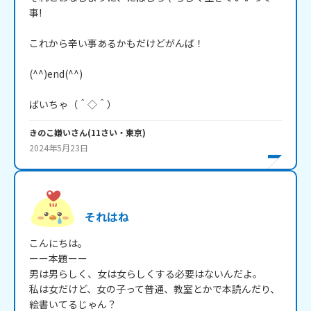
事!

これから辛い事あるかもだけどがんば！

(^^)end(^^)

ばいちゃ（＾◇＾）
きのこ嫌い
さん
(
11
さい・
東京
)
2024年5月23日
それはね
こんにちは。

ーー本題ーー

男は男らしく、女は女らしくする必要はないんだよ。

私は女だけど、女の子って普通、教室とかで本読んだり、
絵書いてるじゃん？
