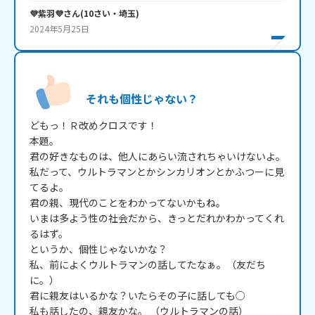
💜紫羽💜
さん
(
10
さい・
埼玉
)
2024年5月25日
それも個性じゃない？
どもっ！Ｒ改めクロスです！

本題。

君の好きなものは、他人にあらい流されちゃいけないよ。

私だって、ウルトラマンとかシンカリオンとかふつーに見
てるよ。

君の親、現代のことをわかってないかもね。

いまは多よう性の社会だから、きっとだれかわかってくれ
るはず。

というか、個性じゃないかな？

私、前によくウルトラマンの話してたなぁ。（友だち
に。）

君に親友はいるかな？いたらその子に話しても○

私も話したの、親友かな。 （ウルトラマンの話）
