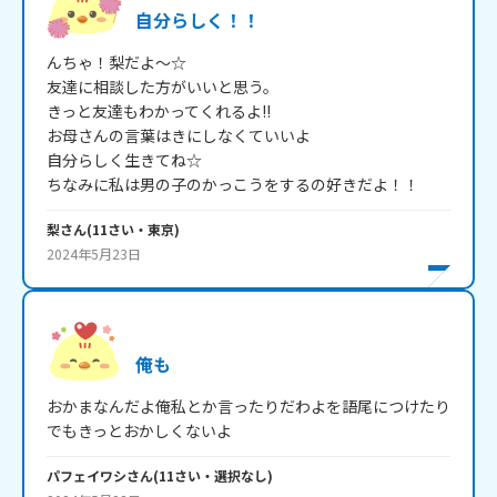
自分らしく！！
んちゃ！梨だよ～☆

友達に相談した方がいいと思う。

きっと友達もわかってくれるよ!!

お母さんの言葉はきにしなくていいよ

自分らしく生きてね☆

ちなみに私は男の子のかっこうをするの好きだよ！！
梨
さん
(
11
さい・
東京
)
2024年5月23日
俺も
おかまなんだよ俺私とか言ったりだわよを語尾につけたり
パフェイワシ
さん
(
11
さい・
選択なし
)