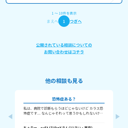
1
〜
10
件
を表示
まえへ
1
つぎへ
公開されている相談についての
お問い合わせはコチラ
他の相談も見る
恐怖症ある？
私は、病院で診断もらうほどじゃないけど カラス恐
よ
怖症です.... なんじゃそれって思うかもしれないけど
1
わたしはこの前カラスに頭を蹴られて、 そこからカ
っ
ラスの鳴き声を聞くだけでも怖いです。 みんなはど
い
い
んな恐怖症を持っていますか？
ちぇりー
- +yFtJZUkqX
さん
(
11
さい・
東京
)
す
(
12