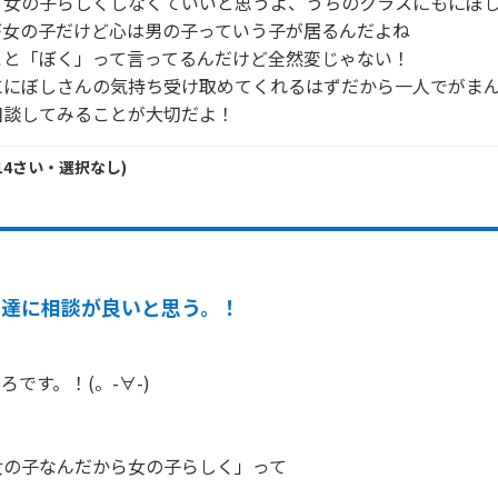
て女の子らしくしなくていいと思うよ、うちのクラスにもにぼし
女の子だけど心は男の子っていう子が居るんだよね

と「ぼく」って言ってるんだけど全然変じゃない！

にぼしさんの気持ち受け取めてくれるはずだから一人でがまん
14
さい・
選択なし
)
友達に相談が良いと思う。！
です。！(。-∀-)

の子なんだから女の子らしく」って
