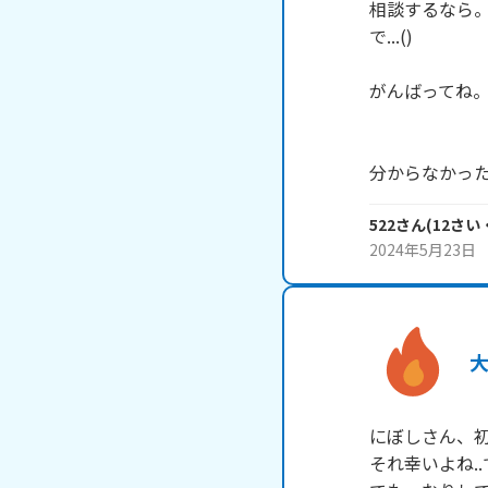
相談するなら
で...()

がんばってね。
分からなかっ
522
さん
(
12
さい
2024年5月23日
にぼしさん、初
それ幸いよね.