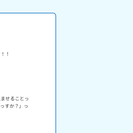
！！

込ませることっ
んっすか？」っ