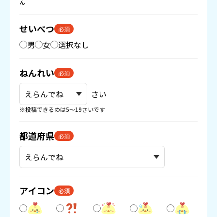
ん
せいべつ
必須
男
女
選択なし
ねんれい
必須
さい
※投稿できるのは5〜19さいです
都道府県
必須
アイコン
必須