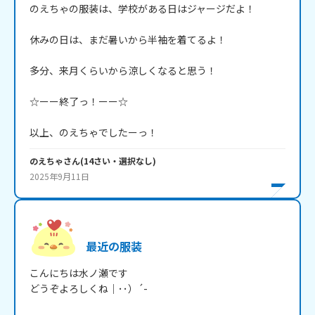
のえちゃの服装は、学校がある日はジャージだよ！

休みの日は、まだ暑いから半袖を着てるよ！

多分、来月くらいから涼しくなると思う！

☆ーー終了っ！ーー☆

以上、のえちゃでしたーっ！
のえちゃ
さん
(
14
さい・
選択なし
)
2025年9月11日
最近の服装
こんにちは水ノ瀬です

どうぞよろしくね｜･･）´-
