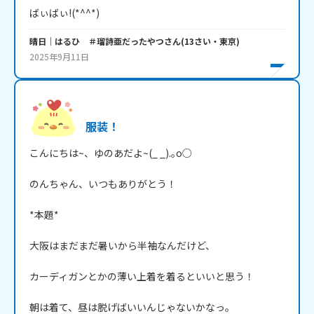
ばぃばぃ!(*^^*)
晴日｜はるひ ＃瑠詩亜だったやつ
さん
(
13
さい・
東京
)
2025年9月11日
服装！
こんにちは~、ゆのあだよ~(_ _).｡o○

のんちゃん、いつもありがとう！

*本題*

大阪はまだまだ暑いから半袖なんだけど、

カーディガンとかの薄い上着を着るといいと思う！

朝は着て、昼は脱げばいいんじゃないかなっ。
