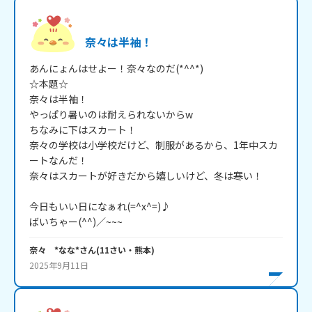
奈々は半袖！
あんにょんはせよー！奈々なのだ(*^^*)

☆本題☆

奈々は半袖！

やっぱり暑いのは耐えられないからw

ちなみに下はスカート！

奈々の学校は小学校だけど、制服があるから、1年中スカ
ートなんだ！

奈々はスカートが好きだから嬉しいけど、冬は寒い！

今日もいい日になぁれ(=^x^=)♪

ばいちゃー(^^)／~~~
奈々 *なな*
さん
(
11
さい・
熊本
)
2025年9月11日