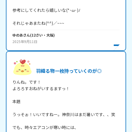
参考にしてくれたら嬉しいな(*･ω･)ﾉ

それじゃあまたね(^^)／~~~
ゆのあ
さん
(
12
さい・
大阪
)
2025年9月11日
羽織る物一枚持っていくのが◎
りんね。です！

よろろすおねがいするますっ！

本題

うっそぉ！いいですねー。神奈川はまだ暑いです、、笑

でも、時々エアコンが寒い時には、
