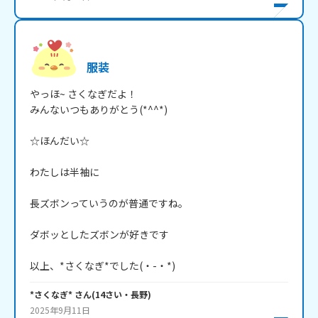
服装
やっほ~ さくなぎだよ！

みんないつもありがとう(*^^*)

☆ほんだい☆

わたしは半袖に

長ズボンっていうのが普通ですね。

ダボッとしたズボンが好きです

以上、*さくなぎ*でした(・-・*)
*さくなぎ*
さん
(
14
さい・
長野
)
2025年9月11日