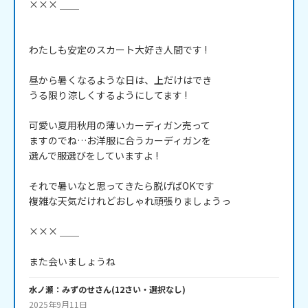
××× ＿＿

わたしも安定のスカート大好き人間です !

昼から暑くなるような日は、上だけはでき

うる限り涼しくするようにしてます ! 

可愛い夏用秋用の薄いカーディガン売って

ますのでね…お洋服に合うカーディガンを

選んで服選びをしていますよ !

それで暑いなと思ってきたら脱げばOKです

複雑な天気だけれどおしゃれ頑張りましょうっ

××× ＿＿

また会いましょうね
水ノ瀬：みずのせ
さん
(
12
さい・
選択なし
)
2025年9月11日