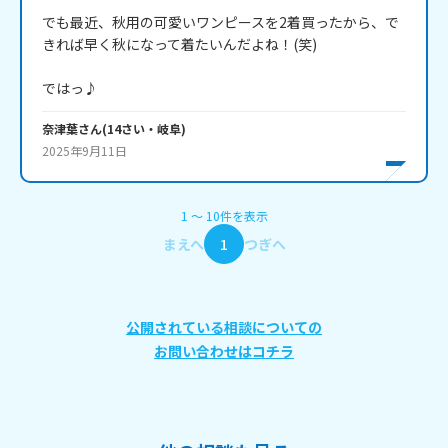
でも最近、秋用の可愛いワンピースを2着買ったから、で
きれば早く秋になって着たいんだよね！(笑)

ではっ♪
奈津葉
さん
(
14
さい・
岐阜
)
2025年9月11日
1
〜
10
件
を表示
まえへ
1
つぎへ
公開されている相談についての
お問い合わせはコチラ