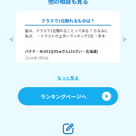
他の相談も見る
クラスで1位取れるものは？
皆は、クラスで1位取れることってある？ ちなみに
み
私は、 ・イラストが上手いランキング1位 ・本を読
むランキング1位（一番たくさん読む） ・アニメ詳
ふぃ
しいランキング1位 こんな感じ。 皆はどんなランキ
🤍
ングで1位取れる？ 書いてくれたら嬉しいです！ じ
バナナ
- 4cU51Qtfzw
さん
(
13
さい・
北海道
)
(
13
ゃね。
2026年7月9日
20
もっと見る
ランキングページへ