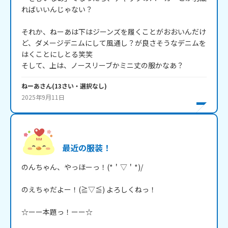
ればいいんじゃない？

それか、ねーあは下はジーンズを履くことがおおいんだけ
ど、ダメージデニムにして風通し？が良さそうなデニムを
はくことにしとる笑笑

そして、上は、ノースリーブかミニ丈の服かなあ？
ねーあ
さん
(
13
さい・
選択なし
)
2025年9月11日
最近の服装！
のんちゃん、やっほーっ！(*＇▽＇*)/

のえちゃだよー！(≧▽≦) よろしくねっ！

☆ーー本題っ！ーー☆
