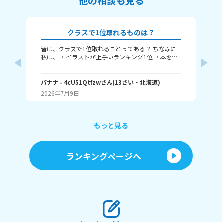
他の相談も見る
クラスで1位取れるものは？
皆は、クラスで1位取れることってある？ ちなみに
み
私は、 ・イラストが上手いランキング1位 ・本を読
むランキング1位（一番たくさん読む） ・アニメ詳
ふぃ
しいランキング1位 こんな感じ。 皆はどんなランキ
🤍
ングで1位取れる？ 書いてくれたら嬉しいです！ じ
バナナ
- 4cU51Qtfzw
さん
(
13
さい・
北海道
)
(
13
ゃね。
2026年7月9日
20
もっと見る
ランキングページへ