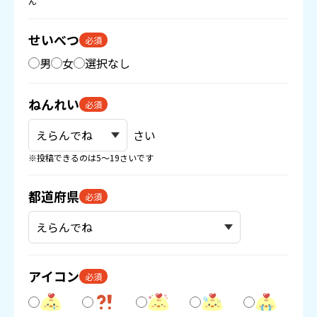
ん
せいべつ
必須
男
女
選択なし
ねんれい
必須
さい
※投稿できるのは5〜19さいです
都道府県
必須
アイコン
必須