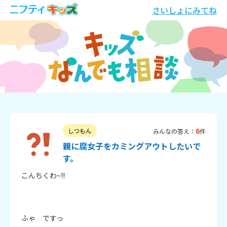
さいしょにみてね
6
しつもん
みんなの答え：
件
親に腐女子をカミングアウトしたいで
す。
こんちくわ~!!

ふゃ　ですっ
