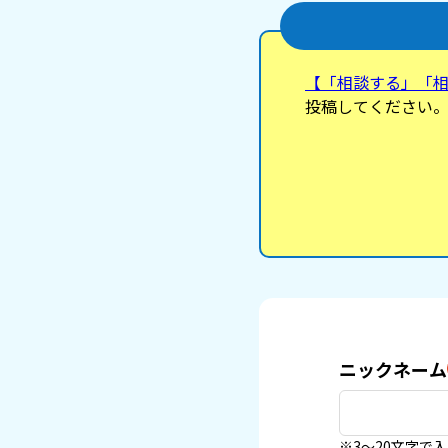
【「相談する」「
投稿してください
ニックネーム
※3〜20文字で