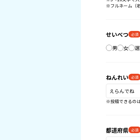
※フルネーム（
せいべつ
必須
男
女
選
ねんれい
必須
※投稿できるのは
都道府県
必須