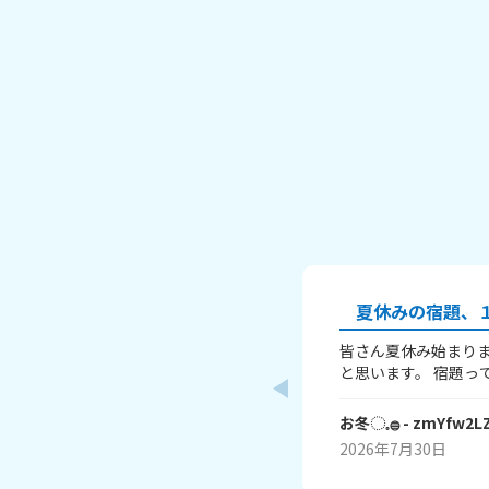
夏休みの宿題、１
皆さん夏休み始まりま
と思います。 宿題って、ありますよね？ 私はあり
ます！ 1～10までで表すなら、どこまで終わりま
したか？ 1はまだ終わってないで、10は全部終わ
お冬◌𓈒𓐍
- zmYfw2L
ったということです！ 私は6です！ワークと習
2026年7月30日
絵が残ってるので！ みなさんも教えてください！
それじゃあまたね☃️