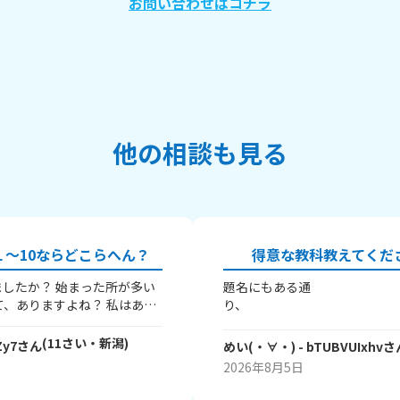
お問い合わせはコチラ
他の相談も見る
～10ならどこらへん？
得意な教科教えてくだ
したか？ 始まった所が多い
題名にもある通
り、 皆
得意な教科を教えてほしいです
(^^) ちなみに私は
(
11
さい・
新潟
)
Zy7
さん
めい(・∀・)
- bTUBVUIxhv
さ
字と
♪ 実
2026年8月5日
のが楽しいんですよね
～ みなさ