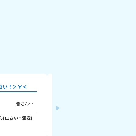
さい！＞∀＜
宿題の答えって見てないよね
わたしは、Hちゃんっていう友達と毎週
さんの
ぶ約束してるんですけど、Hちゃんが、前
！
ないから答え見ちゃお😏」って言ってた
理科です
よ！わたしは、｢丸写しはダメだよ😥｣っ
ん
(
11
さい・
愛媛
)
さっちゃん🎵
- vWYvUrww3c
さん
(
10
さ
験する
んですけど、｢バレないからいいでしょ
2026年8月5日
ん心配しすぎ！😄」って言ってきたんで
んもぜひ
んの家で宿題するときも、Hちゃんのマ