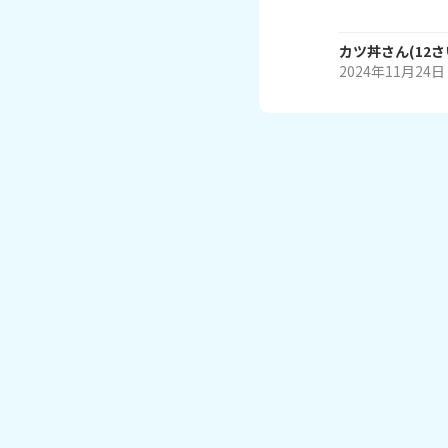
カツ丼
さん
(
12
さ
2024年11月24日